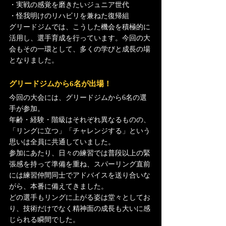
・実戦の感覚を磨きたいジュニア世代
・怪我明けのリハビリを兼ねた復帰組
グリードジムでは、こうした機会を積極的に
活用し、選手育成を行っています。今回の大
会もその一環として、多くの学びと成長の場
となりました。
グリードジムから6名が出場！
今回の大会には、グリードジムから6名の選
手が参加。
年齢・経験・階級はそれぞれ異なるものの、
「リングに立つ」「チャレンジする」という
思いは全員に共通していました。
参加にあたり、日々の練習では普段以上の緊
張感を持って準備を重ね、スパーリング直前
には練習仲間同士でアドバイスを送り合いな
がら、本番に備えてきました。
どの選手もリングに上がる姿は堂々としてお
り、技術だけでなく精神面の成長も大いに感
じられる瞬間でした。