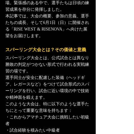
場。緊張感のある中で、選手たちは日頃の練
習成果を存分に発揮しました。
本記事では、大会の概要、参加の意義、選手
たちの成長、そして6月1日（日）に開催され
る「RISE WEST & RISENOVA」へ向けた展
望をお届けします。
スパーリング大会とは？その価値と意義
スパーリング大会とは、公式試合とは異なり
勝敗の判定がつかない形式で行われる実戦練
習の場です。
選手同士が安全に配慮した装備（ヘッドギ
ア、レガースなど）をつけて試合形式のスパ
ーリングを行い、試合に近い環境の中で技術
や精神面を鍛えます。
このような大会は、特に以下のような選手た
ちにとって重要な意味を持ちます：
・これからアマチュア大会に挑戦したい初級
者
・試合経験を積みたい中級者