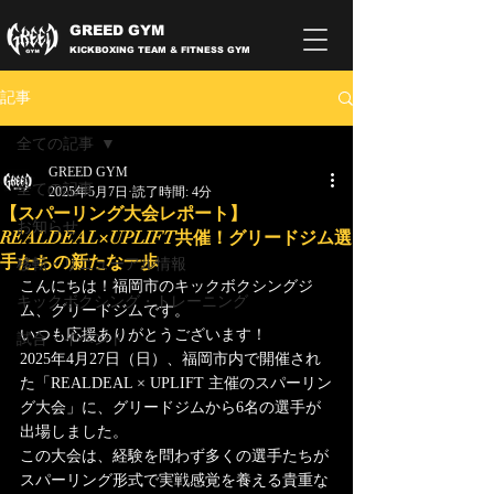
GREED GYM
KICKBOXING TEAM & FITNESS GYM
記事
全ての記事
GREED GYM
全ての記事
2025年5月7日
読了時間: 4分
【スパーリング大会レポート】
お知らせ
REALDEAL×UPLIFT共催！グリードジム選
手たちの新たな一歩
移転・リニューアル情報
こんにちは！福岡市のキックボクシングジ
キックボクシング・トレーニング
ム、グリードジムです。
いつも応援ありがとうございます！
試合・イベント
2025年4月27日（日）、福岡市内で開催され
た「REALDEAL × UPLIFT 主催のスパーリン
グ大会」に、グリードジムから6名の選手が
出場しました。
この大会は、経験を問わず多くの選手たちが
スパーリング形式で実戦感覚を養える貴重な