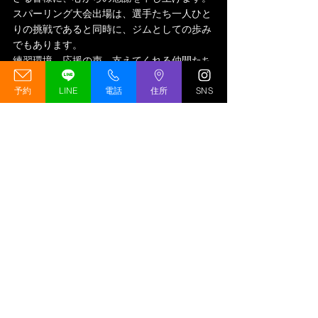
スパーリング大会出場は、選手たち一人ひと
りの挑戦であると同時に、ジムとしての歩み
でもあります。
練習環境、応援の声、支えてくれる仲間たち
の存在があるからこそ、選手はリングに立つ
予約
LINE
電話
住所
SNS
ことができます。
私たちはこれからも、選手育成はもちろん、
キックボクシングを通じて心身を鍛えたいす
べての人にとっての「居場所」であり続けた
いと考えています。
最後に
REALDEAL×UPLIFTスパーリング大会にご
尽力いただいた関係者の皆さま、対戦してく
ださった選手・関係ジムの皆さまに深く御礼
申し上げます。
今回の経験を糧に、6月の「RISE WEST & 
RISENOVA」へ向けて、グリードジム一同さ
らなる努力を重ねてまいります。
引き続き、温かい応援をよろしくお願いいた