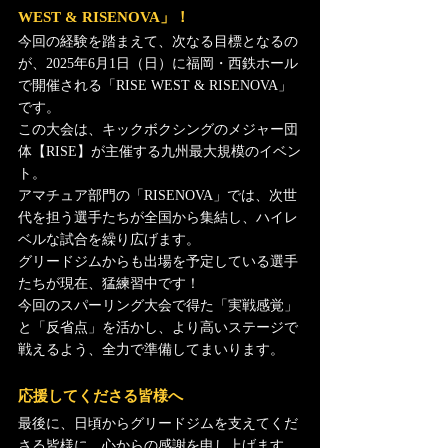
WEST & RISENOVA」！
今回の経験を踏まえて、次なる目標となるの
が、2025年6月1日（日）に福岡・西鉄ホール
で開催される「RISE WEST & RISENOVA」
です。
この大会は、キックボクシングのメジャー団
体【RISE】が主催する九州最大規模のイベン
ト。
アマチュア部門の「RISENOVA」では、次世
代を担う選手たちが全国から集結し、ハイレ
ベルな試合を繰り広げます。
グリードジムからも出場を予定している選手
たちが現在、猛練習中です！
今回のスパーリング大会で得た「実戦感覚」
と「反省点」を活かし、より高いステージで
戦えるよう、全力で準備してまいります。
応援してくださる皆様へ
最後に、日頃からグリードジムを支えてくだ
さる皆様に、心からの感謝を申し上げます。