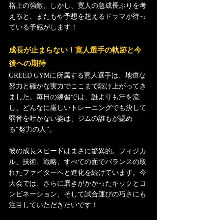
格上の強敵。しかし、寛人の急成長ぶりを考
えると、またもや予想を超えるドラマが待っ
ている予感がします！
成長が止まらない！寛人選手の軌跡と今
後への期待
GREED GYMに所属する寛人選手は、地道な
努力と確かな実力でここまで駆け上がってき
ました。毎日の練習では、誰よりも汗を流
し、どんなに厳しいトレーニングでも決して
弱音を吐かない姿は、ジムの誰もが認め
る“努力の人”。
彼の成長スピードはまさに驚異的。フィジカ
ル、技術、戦略、すべての面でバランスの取
れたファイターへと進化を続けています。今
大会では、さらに磨きがかかったキックとコ
ンビネーション、そして試合運びの巧さにも
注目していただきたいです！