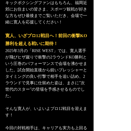
キックボクシングファンはもちろん、福岡近
郊にお住まいの皆さま、スポーツ観戦が好き
な方もぜひ最後までご覧いただき、会場で一
緒に寛人を応援してください！
寛人、いざプロ12戦目へ！前回の衝撃KO
勝利を超える戦いに期待！
2025年3月の「RISE WEST」では、寛人選手
が飛びヒザ蹴りで衝撃の2ラウンドKO勝利と
いう圧巻のパフォーマンスで会場を沸かせま
した。試合開始直後から鋭いプレッシャーと
タイミングの良い打撃で相手を追い詰め、2
ラウンドで見事に仕留めた姿は、まさに”次
世代のスター”の登場を予感させるものでし
た。
そんな寛人が、いよいよプロ12戦目を迎えま
す！
今回の対戦相手は、キャリアも実力も上回る