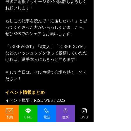
最後に応援メッセージ＆SNS拡散もよろしく
お願いします！
もしこの記事を読んで「応援したい！」と思
ってくださった方がいらっしゃいましたら、
ぜひSNSでのシェアもお願いします。
「#RISEWEST」「#寛人」「#GREEDGYM」
などのハッシュタグを使って投稿していただ
ければ、選手本人にもきっと届きます！
そして当日は、ぜひ声援で会場を熱くしてく
ださい！
イベント情報まとめ
イベント概要：RISE WEST 2025
2025年6月1日（日）、福岡・西鉄ホールに
予約
LINE
電話
住所
SNS
て、キックボクシングイベント「RISE 
WEST」が開催されます。会場は天神駅直結