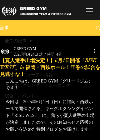
GREED GYM
KICKBOXING TEAM & FITNESS GYM
記事
全ての記事
GREED GYM
全ての記事
2025年4月24日
読了時間: 4分
【寛人選手出場決定！】6月1日開催「RISE
お知らせ
WEST」in 福岡・西鉄ホール！圧巻の試合を
見逃すな！
移転・リニューアル情報
こんにちは、GREED GYM（グリードジム）
キックボクシング・トレーニング
です！
試合・イベント
今回は、2025年6月1日（日）に福岡・西鉄ホ
ールで開催される、キックボクシングイベン
ト「RISE WEST」に、我らが寛人選手の出場
が決定しましたので、そのお知らせと応援の
お願いを込めた特別ブログをお届けします！