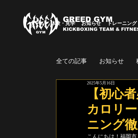
GREED GYM
ホーム
体験・見学
お知らせ
トレーニング
KICKBOXING TEAM & FITNE
全ての記事
お知らせ
2025年5月16日
試合・イベント
【初心者
カロリー
ニング徹
こんにちは！福岡市