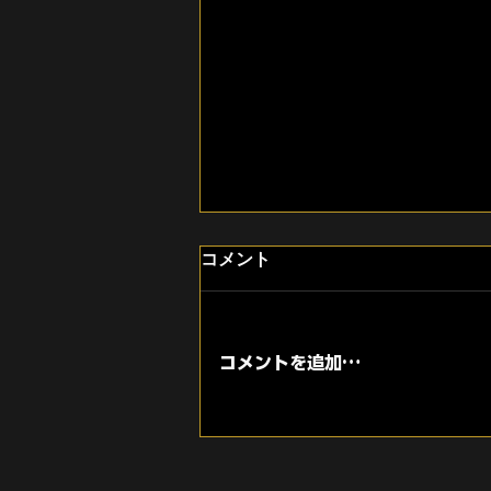
福岡市中央区・薬院への移転
コメント
に向けて内装工事が本格的に
スタートしました
いつもGREED GYM（グリード
ジム）を応援していただき、あり
コメントを追加…
がとうございます。 福岡市中央
区・薬院エリアでのリニューアル
オープンに向けて、新店舗の内装
工事が本格的に始まりました。
長らくお待ちいただいている皆さ