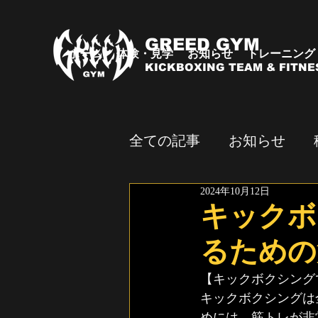
GREED GYM
ホーム
体験・見学
お知らせ
トレーニング
KICKBOXING TEAM & FITNE
全ての記事
お知らせ
2024年10月12日
試合・イベント
キックボ
るための
【キックボクシング
キックボクシングは
めには、筋トレが非