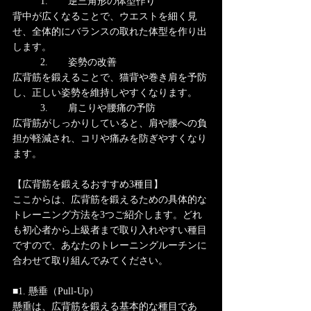
	1.	逆三角形の体型作り
背中が広くなることで、ウエストを細く見
せ、全体的にバランスの取れた体型を作り出
します。
	2.	姿勢の改善
広背筋を鍛えることで、猫背や巻き肩を予防
し、正しい姿勢を維持しやすくなります。
	3.	肩こりや腰痛の予防
広背筋がしっかりしていると、肩や腰への負
担が軽減され、コリや痛みを防ぎやすくなり
ます。
【広背筋を鍛えるおすすめ3種目】
ここからは、広背筋を鍛えるための具体的な
トレーニング方法を3つご紹介します。どれ
も初心者から上級者まで取り入れやすい種目
ですので、あなたのトレーニングルーチンに
合わせて取り組んでみてください。
■1. 懸垂（Pull-Up）
懸垂は、広背筋を鍛える基本的な種目であ