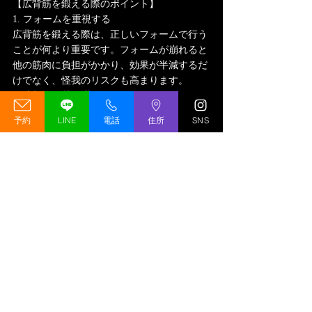
【広背筋を鍛える際のポイント】
1. フォームを重視する
広背筋を鍛える際は、正しいフォームで行う
ことが何より重要です。フォームが崩れると
他の筋肉に負担がかかり、効果が半減するだ
けでなく、怪我のリスクも高まります。
2. 適切な負荷を選ぶ
初心者は軽い負荷から始め、徐々に重量や回
予約
LINE
電話
住所
SNS
数を増やすことが大切です。無理に重い重量
を使うと、フォームが崩れる原因になりま
す。
3. 広背筋を意識する
トレーニング中は、広背筋がしっかりと収縮
している感覚を意識しましょう。筋肉を意識
することで、より効率的に鍛えることができ
ます。
4. 十分な休息を取る
広背筋は大きな筋肉であるため、回復に時間
がかかります。週に2〜3回を目安にトレーニ
ングを行い、十分な休息を取りましょう。