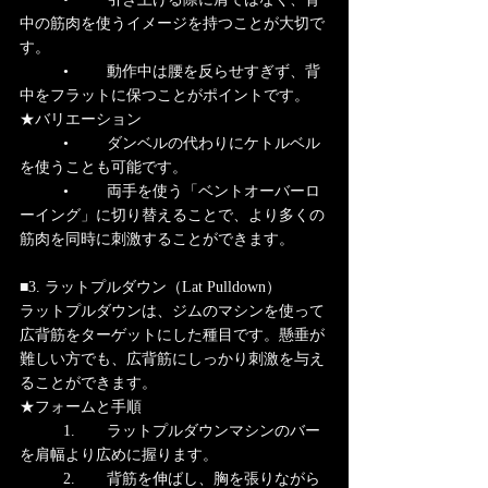
中の筋肉を使うイメージを持つことが大切で
す。
	•	動作中は腰を反らせすぎず、背
中をフラットに保つことがポイントです。
★バリエーション
	•	ダンベルの代わりにケトルベル
を使うことも可能です。
	•	両手を使う「ベントオーバーロ
ーイング」に切り替えることで、より多くの
筋肉を同時に刺激することができます。
■3. ラットプルダウン（Lat Pulldown）
ラットプルダウンは、ジムのマシンを使って
広背筋をターゲットにした種目です。懸垂が
難しい方でも、広背筋にしっかり刺激を与え
ることができます。
★フォームと手順
	1.	ラットプルダウンマシンのバー
を肩幅より広めに握ります。
	2.	背筋を伸ばし、胸を張りながら