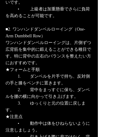
いです。
	•	上級者は加重懸垂でさらに負荷
を高めることが可能です。
■2. ワンハンドダンベルローイング（One-
Arm Dumbbell Row）
ワンハンドダンベルローイングは、片側ずつ
広背筋を集中的に鍛えることができる種目で
す。特に背中の左右のバランスを整えたい方
におすすめです。
★フォームと手順
	1.	ダンベルを片手で持ち、反対側
の手と膝をベンチに置きます。
	2.	背中をまっすぐに保ち、ダンベ
ルを腰の横に向かって引き上げます。
	3.	ゆっくりと元の位置に戻しま
す。
★注意点
	•	動作中は体をひねらないように
注意しましょう。
	•	引き上げる際に肩ではなく、背