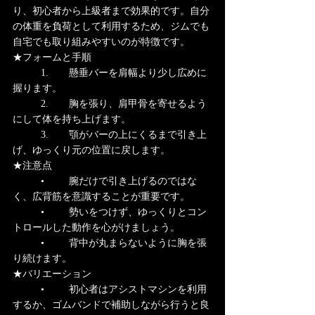
り、初心者から上級者まで効果的です。自分
の体重を負荷として利用するため、ジムでも
自宅でも取り組みやすいのが特徴です。
★フォームと手順
	1.	懸垂バーを肩幅より少し広めに
握ります。
	2.	胸を張り、肩甲骨を寄せるよう
にして体を持ち上げます。
	3.	顎がバーの上にくるまで引き上
げ、ゆっくり元の位置に戻します。
★注意点
	•	腕だけで引き上げるのではな
く、広背筋を意識することが重要です。
	•	勢いをつけず、ゆっくりとコン
トロールした動作を心がけましょう。
	•	背中が丸まらないように胸を張
り続けます。
★バリエーション
	•	初心者はアシストマシンを利用
するか、ゴムバンドで補助しながら行うと良