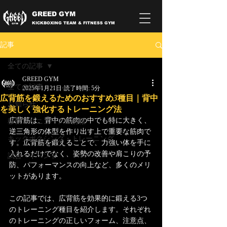
GREED GYM
KICKBOXING TEAM & FITNESS GYM
記事
全ての記事
GREED GYM
全ての記事
2025年1月21日
読了時間: 5分
広背筋を鍛えるためのおすすめ3種目｜背中
お知らせ
を美しく強化するトレーニング法
広背筋は、背中の筋肉の中でも特に大きく、
移転・リニューアル情報
逆三角形の体型を作り出す上で重要な筋肉で
キックボクシング・トレーニング
す。広背筋を鍛えることで、力強い体を手に
入れるだけでなく、姿勢の改善や肩こりの予
試合・イベント
防、パフォーマンスの向上など、多くのメリ
ットがあります。
この記事では、広背筋を効果的に鍛える3つ
のトレーニング種目を紹介します。それぞれ
のトレーニングの正しいフォーム、注意点、