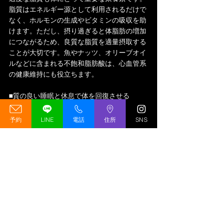
脂質はエネルギー源として利用されるだけで
なく、ホルモンの生成やビタミンの吸収を助
けます。ただし、摂り過ぎると体脂肪の増加
につながるため、良質な脂質を適量摂取する
ことが大切です。魚やナッツ、オリーブオイ
ルなどに含まれる不飽和脂肪酸は、心血管系
の健康維持にも役立ちます。
■質の良い睡眠と休息で体を回復させる
キックボクシングのトレーニング後、筋肉や
予約
LINE
電話
住所
SNS
体全体が疲労している状態では、回復のため
に十分な休息と睡眠をとることが重要です。
特に、質の良い睡眠は筋肉の修復と成長を促
進するホルモンの分泌を助けます。また、睡
眠不足が続くと、体力の低下や集中力の欠如
により、トレーニングのパフォーマンスが低
下するだけでなく、ケガのリスクも高まりま
す。