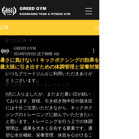
GREED GYM
KICKBOXING TEAM & FITNESS GYM
記事
全ての記事
GREED GYM
全ての記事
2024年9月9日
読了時間: 6分
暑さに負けない！キックボクシングの効果を
お知らせ
最大限に引き出すための体調管理と栄養対策
いつもグリードジムをご利用いただきありが
移転・リニューアル情報
とうございます。
キックボクシング・トレーニング
9月に入りましたが、まだまだ暑い日が続い
試合・イベント
ております。皆様、引き続き熱中症や脱水症
には十分ご注意いただきながら、キックボク
シングのトレーニングに励んでいただきたい
と思います。トレーニングを行う上での体調
管理は、成果を大きく左右する要素です。適
切な水分補給、栄養管理、休息を心がけるこ