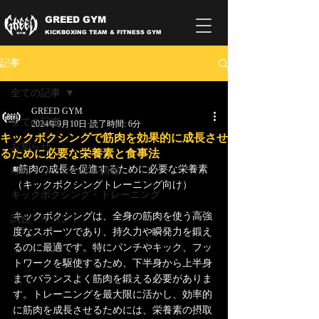
GREED GYM
KICKBOXING TEAM & FITNESS GYM
記事
全ての記事
GREED GYM
全ての記事
2024年9月10日
読了時間: 6分
キックボクシングで筋肉を効果的に成長させ
お知らせ
るために必要な栄養素と食事法
■筋肉の成長を促進するために必要な栄養素
移転・リニューアル情報
（キックボクシングトレーニング向け）
キックボクシング・トレーニング
キックボクシングは、全身の筋肉を使う高強
試合・イベント
度なスポーツであり、持久力や瞬発力を鍛え
るのに最適です。特にパンチやキック、フッ
トワークを駆使するため、下半身から上半身
までバランスよく筋肉を鍛える必要がありま
す。トレーニングを最大限に活かし、効率的
に筋肉を成長させるためには、栄養素の摂取