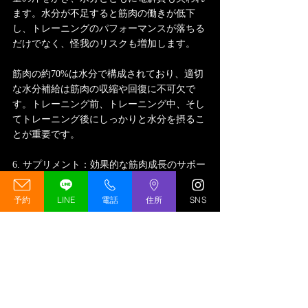
ます。水分が不足すると筋肉の働きが低下
し、トレーニングのパフォーマンスが落ちる
だけでなく、怪我のリスクも増加します。
筋肉の約70%は水分で構成されており、適切
な水分補給は筋肉の収縮や回復に不可欠で
す。トレーニング前、トレーニング中、そし
てトレーニング後にしっかりと水分を摂るこ
とが重要です。
6. サプリメント：効果的な筋肉成長のサポー
ト
予約
LINE
電話
住所
SNS
キックボクシングのトレーニングにおいて、
栄養バランスの整った食事が基本ですが、サ
プリメントを取り入れることで、さらに効率
的に筋肉を成長させることができます。
・クレアチンとホエイプロテイン