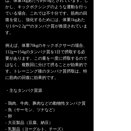
は、体重1kgあたり約0.8gとされています。し
かし、キックボクシングのような運動を行っ
ている場合、これでは不十分です。筋肉の回
復を促し、強化するためには、体重1kgあた
り1.6〜2.2g**のタンパク質が推奨されていま
す。
例えば、体重70kgのキックボクサーの場合、
112g〜154gのタンパク質を1日で摂取する必
要があります。この量を一度に摂取するので
はなく、複数回に分けて摂ることが効果的で
す。トレーニング後のタンパク質摂取は、特
に筋肉の回復に効果的です。
・主なタンパク質源
- 鶏肉、牛肉、豚肉などの動物性タンパク質
- 魚（サーモン、ツナなど）
- 卵
- 大豆製品（豆腐、納豆）
- 乳製品（ヨーグルト、チーズ）