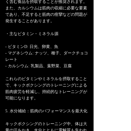
く含む食品を摂取することが推奨されます。
また、カルシウムは筋肉の収縮に必要な要素
であり、不足すると筋肉の痙攣などの問題が
発生することがあります。
・主なビタミン・ミネラル源
- ビタミンD: 日光、卵黄、魚
- マグネシウム: ナッツ、種子、ダークチョコ
レート
- カルシウム: 乳製品、葉野菜、豆腐
これらのビタミンやミネラルを摂取すること
で、キックボクシングのトレーニングによる
筋肉疲労を軽減し、持続的なトレーニングが
可能になります。
5. 水分補給：筋肉のパフォーマンスを最大化
キックボクシングのトレーニング中、体は大
量の汗をかき、水分とともに電解質も失われ