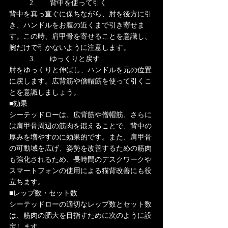
	2.	背中を使って引く
背中を真っ直ぐに保ちながら、肘を後方に引
き、ハンドルをお腹の近くまで引き寄せま
す。この時、肩甲骨を寄せることを意識し、
腕だけで引かないように注意します。
	3.	ゆっくりと戻す
肘をゆっくりと伸ばし、ハンドルを元の位置
に戻します。広背筋や僧帽筋を使って引くこ
とを意識しましょう。
■効果
シーテッドローは、広背筋や僧帽筋、さらに
は肩甲骨周辺の筋肉を鍛えることで、背中の
厚みを増やすのに効果的です。また、肩甲骨
の可動域を広げ、姿勢を改善するための筋肉
も強化されるため、長時間のデスクワークや
スマートフォンの使用による猫背改善にも役
立ちます。
■レップ数・セット数
シーテッドローの適切なレップ数とセット数
は、筋肉の肥大を目指すために次のように設
定します。