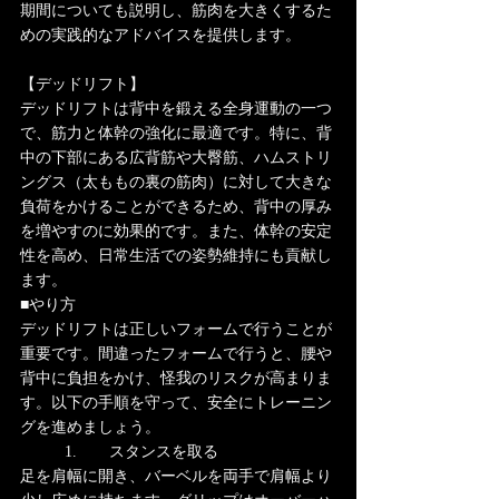
期間についても説明し、筋肉を大きくするた
めの実践的なアドバイスを提供します。
【デッドリフト】
デッドリフトは背中を鍛える全身運動の一つ
で、筋力と体幹の強化に最適です。特に、背
中の下部にある広背筋や大臀筋、ハムストリ
ングス（太ももの裏の筋肉）に対して大きな
負荷をかけることができるため、背中の厚み
を増やすのに効果的です。また、体幹の安定
性を高め、日常生活での姿勢維持にも貢献し
ます。
■やり方
デッドリフトは正しいフォームで行うことが
重要です。間違ったフォームで行うと、腰や
背中に負担をかけ、怪我のリスクが高まりま
す。以下の手順を守って、安全にトレーニン
グを進めましょう。
	1.	スタンスを取る
足を肩幅に開き、バーベルを両手で肩幅より