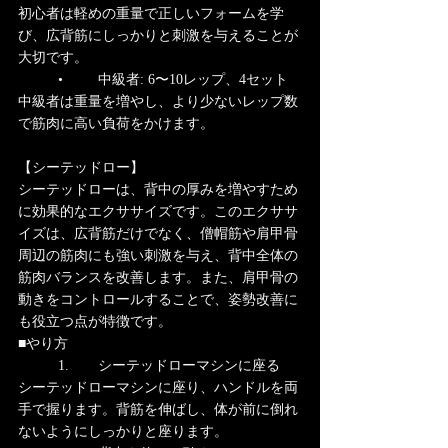
初心者は軽めの重量で正しいフォームを学
び、広背筋にしっかりと刺激を与えることが
大切です。
	•	中級者: 6〜10レップ、4セット
中級者は重量を増やし、より少ないレップ数
で筋肉に高い負荷をかけます。
【シーテッドロー】
シーテッドローは、背中の厚みを増やすため
に効果的なエクササイズです。このエクササ
イズは、広背筋だけでなく、僧帽筋や肩甲骨
周辺の筋肉にも強い刺激を与え、背中全体の
筋肉バランスを改善します。また、肩甲骨の
動きをコントロールすることで、姿勢改善に
も役立つ点が特徴です。
■やり方
	1.	シーテッドローマシンに座る
シーテッドローマシンに座り、ハンドルを両
手で握ります。背筋を伸ばし、体が前に倒れ
ないようにしっかりと座ります。