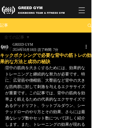
GREED GYM
KICKBOXING TEAM & FITNESS GYM
記事
全ての記事
GREED GYM
全ての記事
2024年10月18日
読了時間: 7分
キックボクシングで必要な背中の筋トレの効
お知らせ
果的な方法と成功の秘訣
背中の筋肉を大きくするためには、効果的な
移転・リニューアル情報
トレーニングと継続的な努力が必要です。特
キックボクシング・トレーニング
に、広背筋や僧帽筋、大臀筋など背中の大き
な筋肉群に対して刺激を与えるエクササイズ
試合・イベント
が重要です。この記事では、背中の筋肉を効
率よく鍛えるための代表的なエクササイズで
あるデッドリフト、ラットプルダウン、シー
テッドローのやり方とその効果、さらには最
適なレップ数やセット数について詳しく紹介
します。また、トレーニングの効果が現れる