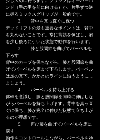
少し広めに持ちます。グリップはオーバーハ
ンド（手の甲を前に向ける）か、片手ずつ逆
に握るミックスグリップが一般的です。
	2.	背中を真っ直ぐに保つ
デッドリフトの最も重要なポイントは、背中
を丸めないことです。常に背筋を伸ばし、肩
を少し後ろに引いた状態で動作を行います。
	3.	膝と股関節を曲げてバーベルを
下ろす
背中のカーブを保ちながら、膝と股関節を曲
げてバーベルを床まで下ろします。バーベル
は足の真下、かかとのラインに沿うようにし
ましょう。
	4.	バーベルを持ち上げる
体幹を意識し、膝と股関節を同時に伸ばしな
がらバーベルを持ち上げます。背中を真っ直
ぐに保ち、膝が完全に伸びた状態で立ち上が
るのが理想です。
	5.	再び膝を曲げてバーベルを床に
戻す
動作をコントロールしながら、バーベルをゆ