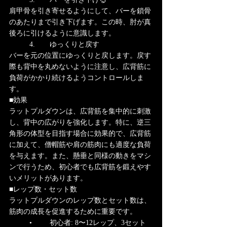
肩甲骨を引き寄せるようにして、バーを鎖骨
のあたりまで引き下げます。この時、肘が真
後ろに引けるように意識します。
	4.	ゆっくりと戻す
バーを元の位置にゆっくりと戻します。戻す
際も背中を丸めないように注意し、広背筋に
負荷がかかり続けるようコントロールしま
す。
■効果
ラットプルダウンは、広背筋を集中的に刺激
し、背中の広がりを強化します。特に、逆三
角形の体型を目指す場合に効果的で、広背筋
に加えて、僧帽筋や肩の筋肉にも適度な負荷
を与えます。また、懸垂と同様の動きをマシ
ンで行うため、初心者でも広背筋を鍛えやす
いメリットがあります。
■レップ数・セット数
ラットプルダウンのレップ数とセット数は、
筋肉の成長を促進するために重要です。
	•	初心者: 8〜12レップ、3セット