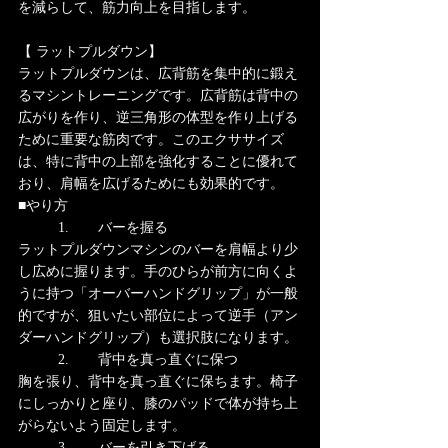
を減らして、筋力向上を目指します。
【 ラットプルダウン】
ラットプルダウンは、広背筋を集中的に鍛え
るマシントレーニングです。広背筋は背中の
広がりを作り、逆三角形の体型を作り上げる
ために重要な筋肉です。このエクササイズ
は、特に背中の上部を強化することに優れて
おり、肩幅を広げるためにも効果的です。
■やり方
	1.	バーを握る
ラットプルダウンマシンのバーを肩幅より少
し広めに握ります。手のひらが前方に向くよ
うに持つ「オーバーハンドグリップ」が一般
的ですが、狙いたい部位によって逆手（アン
ダーハンドグリップ）も選択肢になります。
	2.	背中を真っ直ぐに保つ
胸を張り、背中を真っ直ぐに保ちます。椅子
にしっかりと座り、膝のパッドで体が持ち上
がらないよう固定します。
	3.	バーを引き下げる