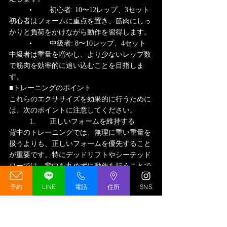
	•	初心者: 10〜12レップ、3セット
初心者はフォームに重点を置き、筋肉にしっ
かりと負荷をかけながら動作を習得します。
	•	中級者: 8〜10レップ、4セット
中級者は重量を増やし、より少ないレップ数
で筋肉を効率的に追い込むことを目指しま
す。
■トレーニングのポイント
これらのエクササイズを効果的に行うために
は、次のポイントに注意してください。
	1.	正しいフォームを維持する
背中のトレーニングでは、無理に重い重量を
扱うよりも、正しいフォームを優先すること
が重要です。特にデッドリフトやシーテッド
ローでは、背中を丸めずに動作を行うことで
怪我のリスクを減らし、効率的に筋肉に負荷
予約
LINE
電話
住所
SNS
をかけることができます。
	2.	セット間の休憩時間を調整する
セット間の休憩は60〜90秒に設定し、筋肉に
継続的に負荷を与えることが大切です。短す