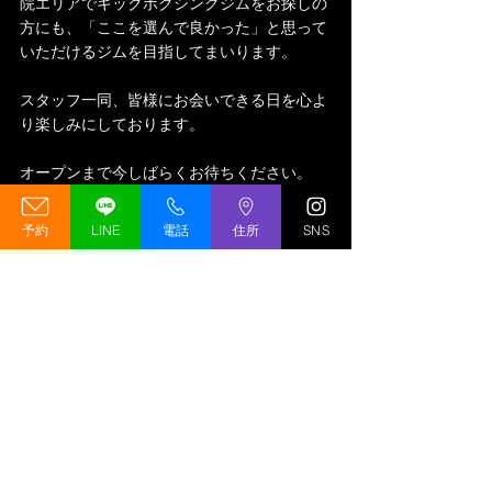
院エリアでキックボクシングジムをお探しの
方にも、「ここを選んで良かった」と思って
いただけるジムを目指してまいります。
スタッフ一同、皆様にお会いできる日を心よ
り楽しみにしております。
オープンまで今しばらくお待ちください。
今後ともGREED GYMをよろしくお願いいた
予約
LINE
電話
住所
SNS
します。
最新記事
すべて表示