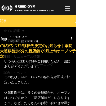
GREED GYM
KICKBOXING TEAM & FITNESS GYM
記事
全ての記事
GREED GYM
全ての記事
6月26日
読了時間: 2分
GREED GYM移転先決定のお知らせ｜薬院
お知らせ
大通駅徒歩5分の新店舗で9月上旬オープン予
定！
移転・リニューアル情報
いつもGREED GYMをご利用いただき、誠に
キックボクシング・トレーニング
ありがとうございます。
試合・イベント
このたび、GREED GYMの移転先が正式に決
定いたしました。
休館期間中は、多くの会員様から「オープン
はいつですか？」「新店舗はどこになります
か？」など、たくさんのお問い合わせや温か