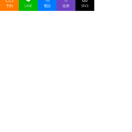
予約
LINE
電話
住所
SNS
も最適なスポーツです。興味がある方は、ぜ
ひGREED GYMへ！
まとめ：次戦に向けてさらなる飛躍を！
今回のRISEWEST福岡大会では、寛人が圧巻
のKO勝利を飾り、アマチュア選手たちも貴
重な経験を積むことができました。 次の
RISEWEST福岡大会（6月1日）やDEEP大阪
大会（4月29日）でも、GREED GYMの選手
たちの活躍にご期待ください！
皆様の応援が選手たちの力になります。今後
も引き続き、GREED GYMの選手たちへの応
援をよろしくお願いいたします！
最新記事
すべて表示