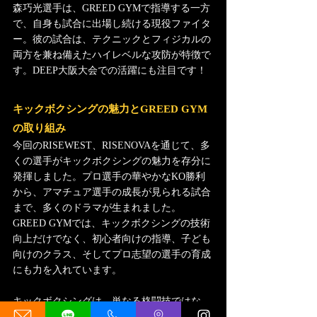
森巧光選手は、GREED GYMで指導する一方
で、自身も試合に出場し続ける現役ファイタ
ー。彼の試合は、テクニックとフィジカルの
両方を兼ね備えたハイレベルな攻防が特徴で
す。DEEP大阪大会での活躍にも注目です！
キックボクシングの魅力とGREED GYM
の取り組み
今回のRISEWEST、RISENOVAを通じて、多
くの選手がキックボクシングの魅力を存分に
発揮しました。プロ選手の華やかなKO勝利
から、アマチュア選手の成長が見られる試合
まで、多くのドラマが生まれました。
GREED GYMでは、キックボクシングの技術
向上だけでなく、初心者向けの指導、子ども
向けのクラス、そしてプロ志望の選手の育成
にも力を入れています。
キックボクシングは、単なる格闘技ではな
く、ダイエット、ストレス発散、体力向上に