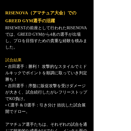
RISENOVA（アマチュア大会）での
GREED GYM選手の活躍
RISEWESTの前座として行われたRISENOVA
では、GREED GYMから4名の選手が出場
し、プロを目指すための貴重な経験を積みま
した。
試合結果
• 吉田選手：勝利！ 攻撃的なスタイルでミド
ルキックでポイントを順調に取っていき判定
勝ち！
• 吉田選手：序盤に販促攻撃を受けダメージ
が大きく、試合続行したがレフリーストップ
でKO負け。
• C選手 & D選手：引き分け 拮抗した試合展
開でドロー。
アマチュア選手たちは、それぞれの試合を通
じて技術的な成長だけでなく、メンタル面の