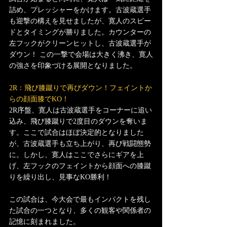
詰め、プレッシャーをかけます。古波蔵選手
も迎撃の構えを見せましたが、寛人のスピー
ドとタイミングが勝りました。カウンターの
左フックがクリーンヒットし、古波蔵選手が
ダウン！ この一撃で会場は大きく沸き、寛人
の強さを印象づける展開となりました。
2R：飛び膝蹴りで再びダウン！フェイントか
らの顔面膝でKO！
2R序盤、寛人は古波蔵選手をコーナーに追い
込み、飛び膝蹴りで2度目のダウンを奪いま
す。ここで試合はほぼ決定的となりました
が、古波蔵選手も立ち上がり、再び戦闘態勢
に。しかし、寛人はここでさらにギアを上
げ、左フックのフェイントから顔面への膝蹴
りを繰り出し、見事なKO勝利！
この試合は、今大会で最もインパクトを残し
た試合の一つとなり、多くの観客や関係者の
記憶に刻まれました。