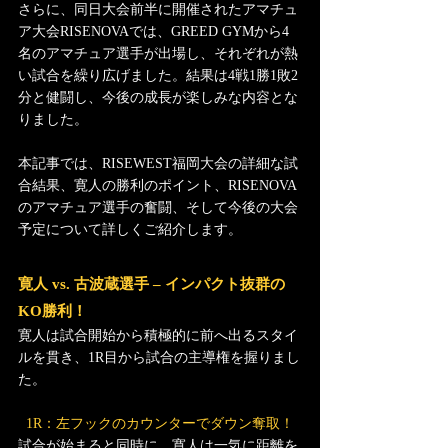
さらに、同日大会前半に開催されたアマチュ
ア大会RISENOVAでは、GREED GYMから4
名のアマチュア選手が出場し、それぞれが熱
い試合を繰り広げました。結果は4戦1勝1敗2
分と健闘し、今後の成長が楽しみな内容とな
りました。
本記事では、RISEWEST福岡大会の詳細な試
合結果、寛人の勝利のポイント、RISENOVA
のアマチュア選手の奮闘、そして今後の大会
予定について詳しくご紹介します。
寛人 vs. 古波蔵選手 – インパクト抜群の
KO勝利！
寛人は試合開始から積極的に前へ出るスタイ
ルを貫き、1R目から試合の主導権を握りまし
た。
  1R：左フックのカウンターでダウン奪取！
試合が始まると同時に、寛人は一気に距離を