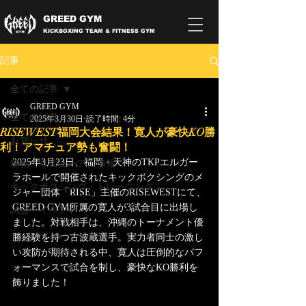
GREED GYM
KICKBOXING TEAM & FITNESS GYM
記事
全ての記事
GREED GYM
全ての記事
2025年3月30日
読了時間: 4分
RISEWEST福岡大会結果！寛人が豪快KO勝
お知らせ
利！アマチュア勢も奮闘！
2025年3月23日、福岡・天神のTKPエルガー
移転・リニューアル情報
ラホールで開催されたキックボクシングのメ
キックボクシング・トレーニング
ジャー団体「RISE」主催のRISEWESTにて、
GREED GYM所属の寛人が3試合目に出場し
試合・イベント
ました。対戦相手は、沖縄のトーナメント優
勝経験を持つ古波蔵選手。実力者同士の激し
い攻防が期待される中、寛人は圧倒的なパフ
ォーマンスで試合を制し、豪快なKO勝利を
飾りました！