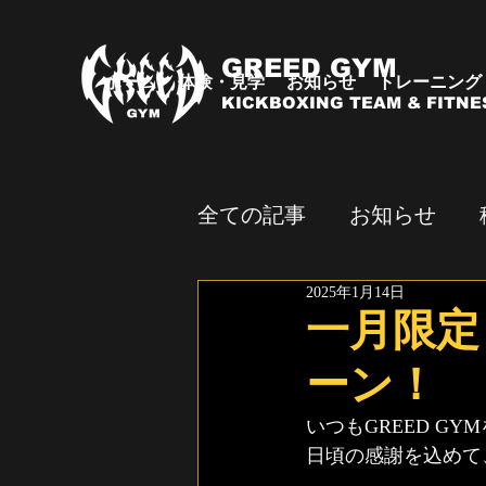
GREED GYM
ホーム
体験・見学
お知らせ
トレーニング
KICKBOXING TEAM & FITNE
全ての記事
お知らせ
2025年1月14日
試合・イベント
一月限定
ーン！
いつもGREED G
日頃の感謝を込めて