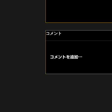
福岡市中央区・薬院への移転
コメント
に向けて内装工事が本格的に
スタートしました
いつもGREED GYM（グリード
ジム）を応援していただき、あり
コメントを追加…
がとうございます。 福岡市中央
区・薬院エリアでのリニューアル
オープンに向けて、新店舗の内装
工事が本格的に始まりました。
長らくお待ちいただいている皆さ
まには、ご心配とご迷惑をおかけ
しておりますが、少しずつ新しい
GREED GYMの完成に近づいて
います。 今回は、現在の工事状