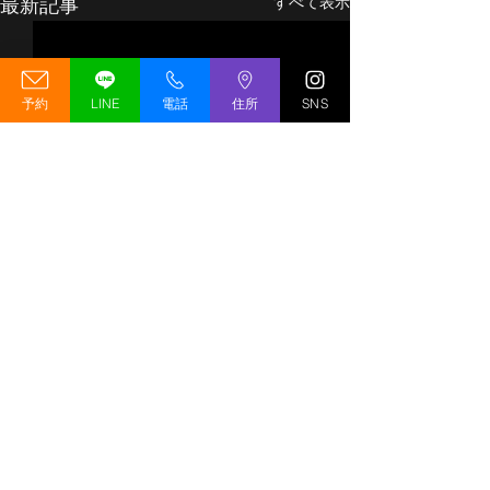
最新記事
すべて表示
予約
LINE
電話
住所
SNS
【移転先決定（予定）】
GREED GYM 
GREED GYM リニューア
期変更のお知ら
ルオープンキャンペーン
の工事状況につ
移転先決定（予定）！
いつもGREED G
コメント
開催のお知らせ
GREED GYMが薬院大通エリ
いただいている皆
アへリニューアルオープン予
ホームページをご
定！ いつもGREED GYMを
ありがとうござい
コメントを追加…