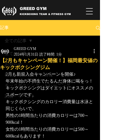
GREED GYM
KICKBOXING TEAM & FITNESS GYM
記事
全ての記事
GREED GYM
全ての記事
2024年1月31日
読了時間: 1分
【2月もキャンペーン開催！】福岡最安値の
お知らせ
キックボクシングジム
2月も新規入会キャンペーンを開催♪
移転・リニューアル情報
年末年始の不摂生でたるんだ身体に喝をっ！
キックボクシング・トレーニング
キックボクシングはダイエットにオススメの
スポーツです。
試合・イベント
キックボクシングのカロリー消費量は水泳と
同じくらいで、
男性の1時間当たりの消費カロリーは700～
900kcal！
女性の1時間当たりの消費カロリーは500～
600kcalもあります！