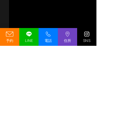
予約
LINE
電話
住所
SNS
【移転先決定（予定）】
GREED GYM 
GREED GYM リニューア
期変更のお知ら
ルオープンキャンペーン
の工事状況につ
移転先決定（予定）！
いつもGREED G
コメント
開催のお知らせ
GREED GYMが薬院大通エリ
いただいている皆
アへリニューアルオープン予
ホームページをご
定！ いつもGREED GYMを
ありがとうござい
コメントを追加…
ご利用いただき、誠にありが
は、新店舗のオー
とうございます。 このたび、
ついて皆様へお知
GREED GYMの移転先が決定
います。 新店舗
いたしました!! 現在、2026年
しみにお待ちいた
9月下旬のリニューアルオー
皆様には大変申し