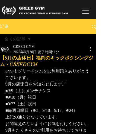
GREED GYM
KICKBOXING TEAM & FITNESS GYM
記事
全ての記事
GREED GYM
全ての記事
2023年8月26日
読了時間: 1分
【9月の店休日】福岡のキックボクシングジ
お知らせ
ム・GREEDGYM
いつもグリードジムをご利用頂きありがとう
移転・リニューアル情報
ございます。
キックボクシング・トレーニング
9月の店休日をお知らせします。
■9/9（土）メンテナンス
試合・イベント
■9/18（月）祝日
■9/23（土）祝日
■毎週日曜日（9/3、9/10、9/17、9/24）
上記の通りとなっています。
お間違えのないようにお気を付けください。
9月もたくさんのご利用をお待ちしておりま