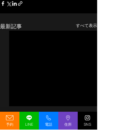
最新記事
すべて表示
【移転先決定（予定）】
GREED GYM 
GREED GYM リニューア
期変更のお知ら
予約
LINE
電話
住所
SNS
ルオープンキャンペーン
の工事状況につ