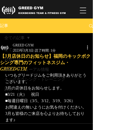
GREED GYM
KICKBOXING TEAM & FITNESS GYM
記事
全ての記事
GREED GYM
全ての記事
2023年3月3日
読了時間: 1分
【3月店休日のお知らせ】福岡のキックボク
お知らせ
シング専門のフィットネスジム・
GREEDGYM
移転・リニューアル情報
いつもグリードジムをご利用頂きありがとう
キックボクシング・トレーニング
ございます。
3月の店休日をお知らせします。
試合・イベント
■3/21（火）　祝日
■毎週日曜日（3/5、3/12、3/19、3/26）
お間違えの無いようにお気を付けください。
3月も皆様のご来店を心よりお待ちしており
ます♪