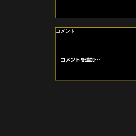
福岡市中央区・薬院への移転
コメント
に向けて内装工事が本格的に
スタートしました
いつもGREED GYM（グリード
ジム）を応援していただき、あり
コメントを追加…
がとうございます。 福岡市中央
区・薬院エリアでのリニューアル
オープンに向けて、新店舗の内装
工事が本格的に始まりました。
長らくお待ちいただいている皆さ
まには、ご心配とご迷惑をおかけ
しておりますが、少しずつ新しい
GREED GYMの完成に近づいて
います。 今回は、現在の工事状
況と今後の予定についてお知らせ
します。 新店舗の内装工事が本