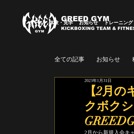
GREED GYM
ホーム
体験・見学
お知らせ
トレーニング
KICKBOXING TEAM & FITNE
全ての記事
お知らせ
2023年1月31日
試合・イベント
【2月の
クボクシ
GREED
2月から新規入会キ