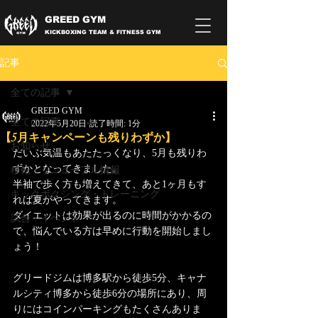
GREED GYM
KICKBOXING TEAM & FITNESS GYM
記事
全ての記事
GREED GYM
全ての記事
2022年5月20日
読了時間: 1分
【5月キャンペーンも残りわずか】
お知らせ
だいぶ気温もあたたっくなり、5月も残りわ
ずかとなってきました。
移転・リニューアル情報
半袖で歩く方も増えてきて、あと1ヶ月もす
キックボクシング・トレーニング
れば夏がやってきます。
ダイエットは効果が出るのに時間がかかるの
試合・イベント
で、悩んでいる方は早めに行動を開始しまし
ょう！
グリードジムは博多駅から徒歩5分、キャナ
ルシティ博多から徒歩6分の場所にあり、周
りにはコインパーキングもたくさんありま