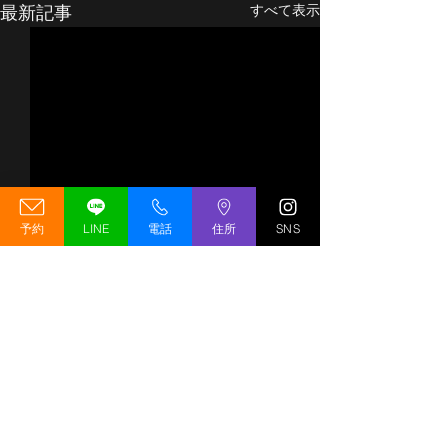
最新記事
すべて表示
予約
LINE
電話
住所
SNS
【移転先決定（予定）】
GREED GYM 
GREED GYM リニューア
期変更のお知ら
ルオープンキャンペーン
の工事状況につ
移転先決定（予定）！
いつもGREED G
コメント
開催のお知らせ
GREED GYMが薬院大通エリ
いただいている皆
アへリニューアルオープン予
ホームページをご
定！ いつもGREED GYMを
ありがとうござい