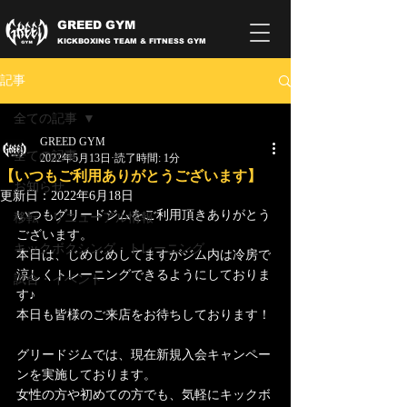
GREED GYM
KICKBOXING TEAM & FITNESS GYM
記事
全ての記事
GREED GYM
全ての記事
2022年5月13日
読了時間: 1分
【いつもご利用ありがとうございます】
お知らせ
更新日：
2022年6月18日
いつもグリードジムをご利用頂きありがとう
移転・リニューアル情報
ございます。
キックボクシング・トレーニング
本日は、じめじめしてますがジム内は冷房で
涼しくトレーニングできるようにしておりま
試合・イベント
す♪
本日も皆様のご来店をお待ちしております！
グリードジムでは、現在新規入会キャンペー
ンを実施しております。
女性の方や初めての方でも、気軽にキックボ