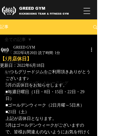
GREED GYM
KICKBOXING TEAM & FITNESS GYM
記事
全ての記事
GREED GYM
全ての記事
2022年4月20日
読了時間: 1分
【5月店休日】
お知らせ
更新日：
2022年6月18日
いつもグリードジムをご利用頂きありがとう
移転・リニューアル情報
ございます♪
キックボクシング・トレーニング
5月の店休日をお知らせします。
■毎週日曜日（1日・8日・15日・22日・29
試合・イベント
日）
■ゴールデンウィーク（2日月曜～5日木）
■21日（土）
上記が店休日となります。
5月はゴールデンウィークがございますの
で、皆様お間違えのないようにお気を付けく