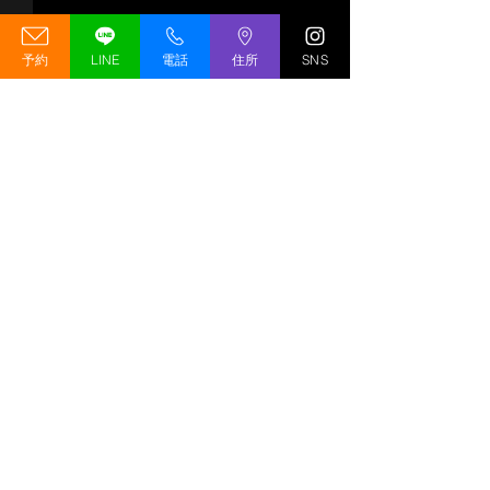
予約
LINE
電話
住所
SNS
【移転先決定（予定）】
GREED GYM 
GREED GYM リニューア
期変更のお知ら
ルオープンキャンペーン
の工事状況につ
移転先決定（予定）！
いつもGREED G
コメント
開催のお知らせ
GREED GYMが薬院大通エリ
いただいている皆
アへリニューアルオープン予
ホームページをご
定！ いつもGREED GYMを
ありがとうござい
コメントを追加…
ご利用いただき、誠にありが
は、新店舗のオー
とうございます。 このたび、
ついて皆様へお知
GREED GYMの移転先が決定
います。 新店舗
いたしました!! 現在、2026年
しみにお待ちいた
9月下旬のリニューアルオー
皆様には大変申し
プンを予定しております。 ※
せんが、当初予定
Copyright © GREED GYM.All
工事の進捗状況等により、オ
したオープン日よ
Rights Reserved.
ープン日が変更となる場合が
期となる見込みで
ございます。正式なオープン
ン延期の理由につ
日は決まり次第、ホームペー
新店舗が入る建物