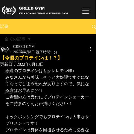
GREED GYM
KICKBOXING TEAM & FITNESS GYM
記事
全ての記事
GREED GYM
全ての記事
2022年4月8日
読了時間: 1分
【今週のプロテインは！？】
お知らせ
更新日：
2022年6月18日
今週のプロテインはサクレレモン味♪
移転・リニューアル情報
みなさんから美味しそうと大好評ですぐにな
キックボクシング・トレーニング
くなってしまう恐れがありますので、気にな
る方はお早めに(^^♪
試合・イベント
ご希望の方は受付にてプロテインシェーカー
をご持参のうえお声掛けください！
キックボクシングでもプロテインは大事なサ
プリメントです！
プロテインは身体を回復させるために必要な