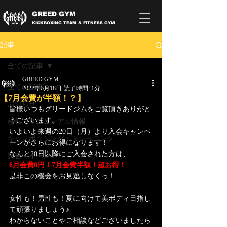
GREED GYM
KICKBOXING TEAM & FITNESS GYM
記事
全ての記事
GREED GYM
全ての記事
2022年6月18日
読了時間: 1分
【7月会費が半額！？】
お知らせ
皆様いつもグリードジムをご覧頂きありがと
うございます。
移転・リニューアル情報
いよいよ来週の20日（月）より入会キャンペ
キックボクシング・トレーニング
ーンがさらにお得になります！
なんと20日以降にご入会された方は、
試合・イベント
6月会費0円！7月会費半額！超お得！
是非この機会をお見逃しなくっ！
女性も！男性も！夏に向けて美ボディ目指し
て頑張りましょう♪
わからないことやご相談などございましたら