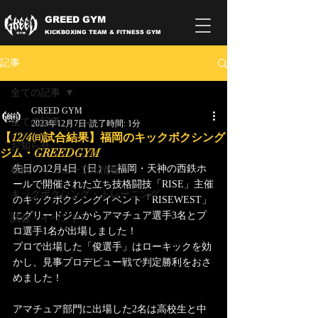
GREED GYM
KICKBOXING TEAM & FITNESS GYM
記事
全ての記事
GREED GYM
全ての記事
2023年12月7日
読了時間: 1分
【12/4㈰試合結果】福岡のキックボクシング
お知らせ
ジム・GREEDGYM
先日の12月4日（日）に福岡・天神の西鉄ホ
移転・リニューアル情報
ールで開催された立ち技格闘技「RISE」主催
キックボクシング・トレーニング
のキックボクシングイベント「RISEWEST」
にグリードジムからアマチュア選手3名とプ
試合・イベント
ロ選手1名が出場しました！
プロで出場した「俊選手」はローキックを効
かし、見事プロデビュー戦で判定勝利をおさ
めました！
アマチュア部門に出場した2名は高校生と中