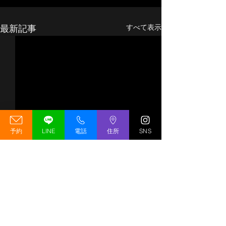
最新記事
すべて表示
予約
LINE
電話
住所
SNS
【移転先決定（予定）】
GREED GYM 
GREED GYM リニューア
期変更のお知ら
ルオープンキャンペーン
の工事状況につ
移転先決定（予定）！
いつもGREED G
コメント
開催のお知らせ
GREED GYMが薬院大通エリ
いただいている皆